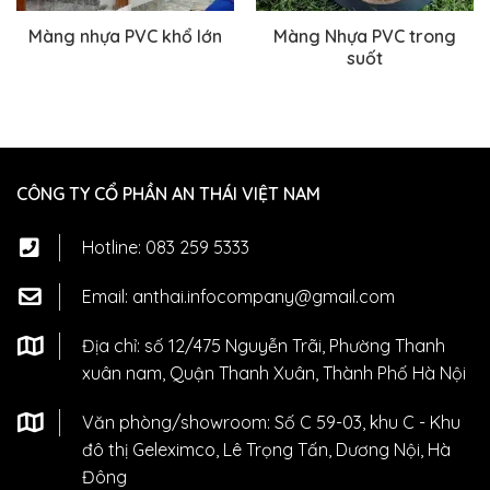
Màng nhựa PVC khổ lớn
Màng Nhựa PVC trong
suốt
CÔNG TY CỔ PHẦN AN THÁI VIỆT NAM
Hotline:
083 259 5333
Email:
anthai.infocompany@gmail.com
Địa chỉ: số 12/475 Nguyễn Trãi, Phường Thanh
xuân nam, Quận Thanh Xuân, Thành Phố Hà Nội
Văn phòng/showroom: Số C 59-03, khu C - Khu
đô thị Geleximco, Lê Trọng Tấn, Dương Nội, Hà
Đông