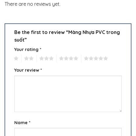
There are no reviews yet.
Be the first to review “Màng Nhựa PVC trong
suốt”
Your rating
*
1
2
3
4
5
Your review
*
Name
*