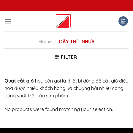
Skip
CÔNG TY CỔ PHẦN AN THÁI VIỆT NAM
to
content
Home
/
DÂY THÍT NHỰA
FILTER
Quạt cắt gió
hay còn gọi là thiết bị dùng để cắt gió điều
hòa được nhiều khách hàng ưa chuộng bởi nhiều công
dụng vượt trội của sản phẩm.
No products were found matching your selection.